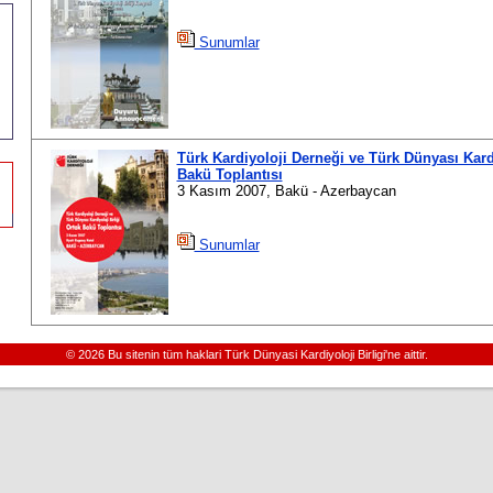
Sunumlar
Türk Kardiyoloji Derneği ve Türk Dünyası Kardi
Bakü Toplantısı
3 Kasım 2007, Bakü - Azerbaycan
Sunumlar
© 2026 Bu sitenin tüm haklari Türk Dünyasi Kardiyoloji Birligi'ne aittir.