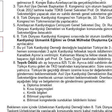
gelmezse 8. Kongre Baku-Azerbaycan’da gerçekleştirilecektir.
Tüm Asil Üye Dernek Başkanları 8. Kongremiz için oturum başlıkla
Ocak 2012 tarihine kadar TDKB Genel Sekreteri Prof. Dr. Mahmut
Sekreterliğini yapacak olan ev sahibi dernek genel sekreterine gön
9. Türk Dünyası Kardiyoloji Kongresi’nin Türkiye’de, 10. Türk Dün
Kongresi’nin Türkmenistan’da yapılacaktır.
Azerbaycan Kardiyologiya Cemiyyeti Genel Sekreteri Doç. Dr. Ru
Dünyası Kardiyoloji Dernekleri ve Kardiyologları konusunda güncel
Sekreterliğine iletecektir.
8. Türk Dünyası Kardiyoloji Kongresi sırasında bir oturum özellik
Kardiyoloji Uzmanlık Eğitimi ve Ortak Müfredat Oluşturma Ç
ayrılacaktır.
Bu yıl Türk Kardiyoloji Derneği desteğiyle başlatılan Türkiye’de 3
hemen sonrasındaki 3 aylık Kardiyoloji fellowluk teşvik ödüllerinin 
Kanatbek Aşirov’a verilmiştir. Kahraman Maraş’ta fellow olarak bu
başarısı ilgili klinik şefi Prof. Dr. Sami Özgül tarafından bildirilmiş
Teşvik Ödülü
altı ay boyunca 825 TL’dir. Ayrıca ödül sahibinin d
Türkçe Kursu gideri de TKD tarafından karşılanacaktır. Süre so
yalnızca Türkiye’de geçirdiği dönem üzerine kısa bir değerlendir
göndermesi beklenmektedir. Asil Üye Kardiyoloji Derneklerinin 
Sekreterliğine önerilecek uzman isimleri beklenmektedir. Önerilec
aşağıdaki bilgi ve belgelerinin de gönderilmesi gerekmektedir:
Diploma örnekleri
Kısa özgeçmişleri
Kimlik bilgileri
Bilimsel yayınları
Bilimsel kongrelerde sundukları bildirilerin listesi
Beklenen süre içinde Uzbekistan Kardiyoloji Derneği’nden 8. Türk Dünyas
Taşkent-Uzbekistan’da yapılacağı konusunda resmi kabul mektubu alınam