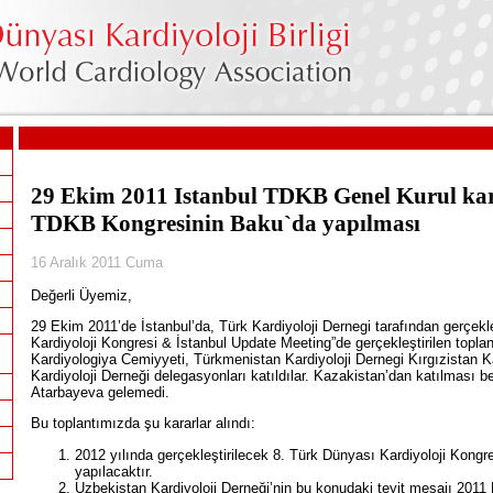
29 Ekim 2011 Istanbul TDKB Genel Kurul kara
TDKB Kongresinin Baku`da yapılması
16 Aralık 2011 Cuma
Değerli Üyemiz,
29 Ekim 2011’de İstanbul’da, Türk Kardiyoloji Dernegi tarafından gerçekleş
Kardiyoloji Kongresi & İstanbul Update Meeting”de gerçekleştirilen topl
Kardiyologiya Cemiyyeti, Türkmenistan Kardiyoloji Dernegi Kırgızistan Ka
Kardiyoloji Derneği delegasyonları katıldılar. Kazakistan’dan katılması 
Atarbayeva gelemedi.
ı
Bu toplantımızda şu kararlar alındı:
2012 yılında gerçekleştirilecek 8. Türk Dünyası Kardiyoloji Kong
yapılacaktır.
Uzbekistan Kardiyoloji Derneği’nin bu konudaki teyit mesajı 201