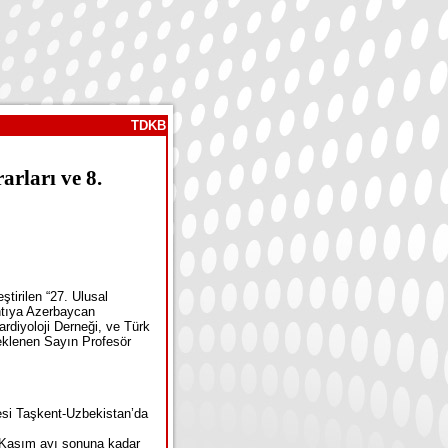
TDKB
rları ve 8.
tirilen “27. Ulusal
antıya Azerbaycan
rdiyoloji Derneği, ve Türk
beklenen Sayın Profesör
resi Taşkent-Uzbekistan’da
1 Kasım ayı sonuna kadar