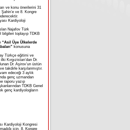
rı ve konu önerilerini 31
 Şahin’e ve 8. Kongre
derecektir.
yası Kardiyoloji
slan Najafov Türk
 bilgileri toplayıp TDKB
le
“Asil Üye Ülkelerde
abaları”
konusuna
 ay Türkçe eğitimi ve
ilki Kırgızistan’dan Dr.
lunan Dr. Aşirov’un üstün
 ve takdirle karşılanmıştır.
evam edeceği 3 aylık
nunda genç uzmandan
me raporu yazıp
Başkanlarından TDKB Genel
ek genç kardiyologların
ı Kardiyoloji Kongresi
adığı için, 8. Kongre