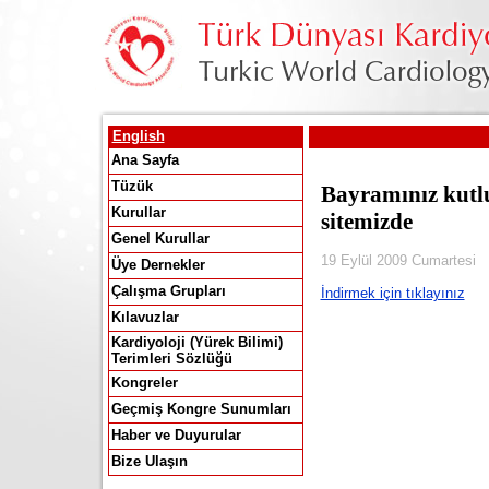
English
Ana Sayfa
Tüzük
Bayramınız kutl
Kurullar
sitemizde
Genel Kurullar
19 Eylül 2009 Cumartesi
Üye Dernekler
Çalışma Grupları
İndirmek için tıklayınız
Kılavuzlar
Kardiyoloji (Yürek Bilimi)
Terimleri Sözlüğü
Kongreler
Geçmiş Kongre Sunumları
Haber ve Duyurular
Bize Ulaşın