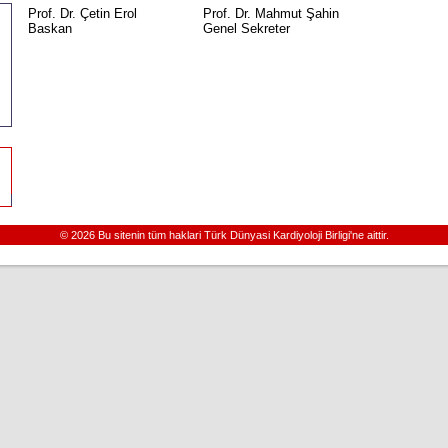
Prof. Dr. Çetin Erol
Prof. Dr. Mahmut Şahin
Baskan
Genel Sekreter
© 2026 Bu sitenin tüm haklari Türk Dünyasi Kardiyoloji Birligi'ne aittir.