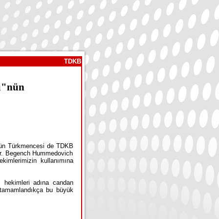
TDKB
ğü"nün
ün Türkmencesi de TDKB
. Dr. Begench Hummedovich
kimlerimizin kullanımına
ı hekimleri adına candan
da tamamlandıkça bu büyük