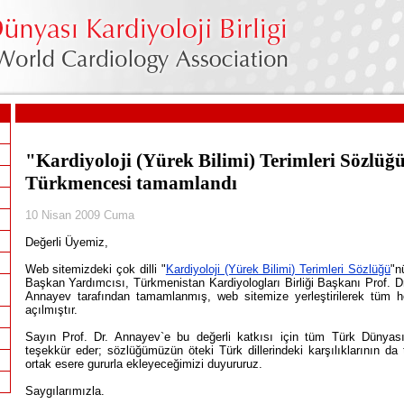
"Kardiyoloji (Yürek Bilimi) Terimleri Sözlü
Türkmencesi tamamlandı
10 Nisan 2009 Cuma
Değerli Üyemiz,
Web sitemizdeki çok dilli "
Kardiyoloji (Yürek Bilimi) Terimleri Sözlüğü
"n
Başkan Yardımcısı, Türkmenistan Kardiyologları Birliği Başkanı Prof
Annayev tarafından tamamlanmış, web sitemize yerleştirilerek tüm he
açılmıştır.
Sayın Prof. Dr. Annayev`e bu değerli katkısı için tüm Türk Dünyas
ı
teşekkür eder; sözlüğümüzün öteki Türk dillerindeki karşılıklarının 
ortak esere gururla ekleyeceğimizi duyururuz.
Saygılarımızla.